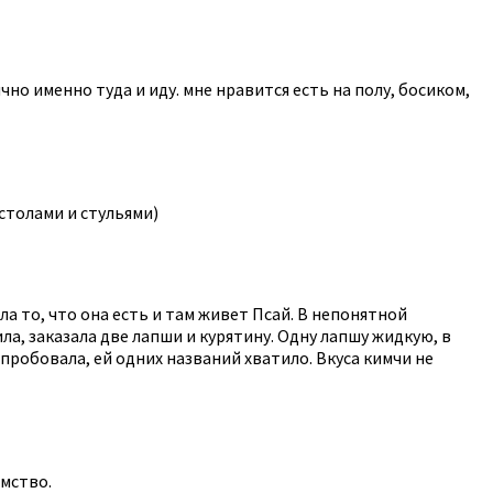
но именно туда и иду. мне нравится есть на полу, босиком,
столами и стульями)
ла то, что она есть и там живет Псай. В непонятной
а, заказала две лапши и курятину. Одну лапшу жидкую, в
пробовала, ей одних названий хватило. Вкуса кимчи не
омство.