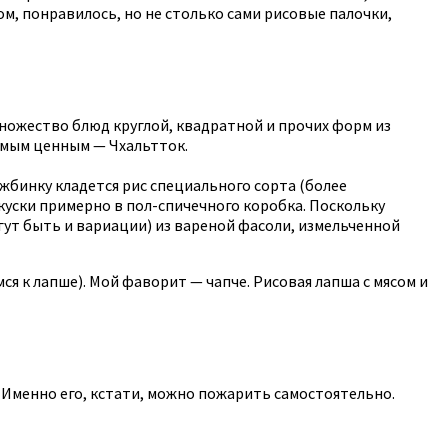
ом, понравилось, но не столько сами рисовые палочки,
Множество блюд круглой, квадратной и прочих форм из
самым ценным — Чхальтток.
ожбинку кладется рис специального сорта (более
 куски примерно в пол-спичечного коробка. Поскольку
гут быть и вариации) из вареной фасоли, измельченной
 к лапше). Мой фаворит — чапче. Рисовая лапша с мясом и
в. Именно его, кстати, можно пожарить самостоятельно.