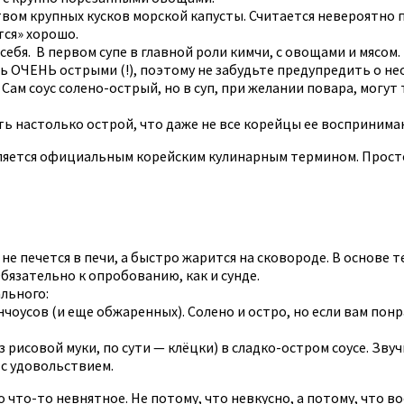
твом крупных кусков морской капусты. Считается невероятно п
тся» хорошо.
 себя. В первом супе в главной роли кимчи, с овощами и мясом
ь ОЧЕНЬ острыми (!), поэтому не забудьте предупредить о не
 Сам соус солено-острый, но в суп, при желании повара, могут
ть настолько острой, что даже не все корейцы ее восприним
является официальным корейским кулинарным термином. Прост
не печется в печи, а быстро жарится на сковороде. В основе т
Обязательно к опробованию, как и сунде.
ального:
нчоусов (и еще обжаренных). Солено и остро, но если вам понр
з рисовой муки, по сути — клёцки) в сладко-остром соусе. Зву
 с удовольствием.
 что-то невнятное. Не потому, что невкусно, а потому, что в