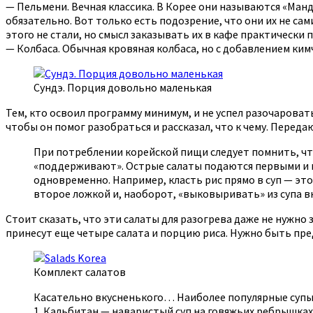
— Пельмени. Вечная классика. В Корее они называются «Ман
обязательно. Вот только есть подозрение, что они их не са
этого не стали, но смысл заказывать их в кафе практически 
— Колбаса. Обычная кровяная колбаса, но с добавлением кимч
Сундэ. Порция довольно маленькая
Тем, кто освоил программу минимум, и не успел разочаровать
чтобы он помог разобраться и рассказал, что к чему. Передаю
При потреблении корейской пищи следует помнить, что 
«поддерживают». Острые салаты подаются первыми и п
одновременно. Например, класть рис прямо в суп — это
второе ложкой и, наоборот, «выковыривать» из супа в
Стоит сказать, что эти салаты для разогрева даже не нужн
принесут еще четыре салата и порцию риса. Нужно быть пре
Комплект салатов
Касательно вкусненького… Наиболее популярные супы
1. Кальбитан — наваристый суп на говяжьих ребрышка