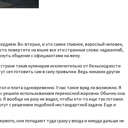
ердием. Во-вторых, и это самое главное, взрослый человек,
то повертите на языке все эти странные слова: чаджанпаб,
ихнуть общение с официантами на жену.
 стране такая кулинария исключительно от безысходности
тут сел готовить сам в силу привычки. Ведь никаких других
ол и плита одновременно. У нас такое вряд ли возможно. Я
рос решили использованием переносной жаровни. Обычно она
. Я вообще ни разу не видел, чтобы кто-то еще так готовил.
могут с решением подобной нестандартной задачи. Еще и
ервого, они попадают туда сразу у входа и никуда дальше не