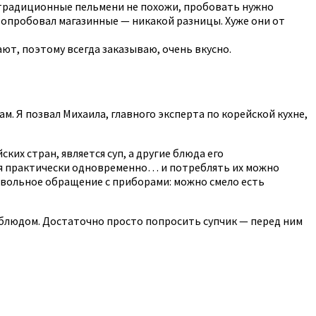
ши традиционные пельмени не похожи, пробовать нужно
. Попробовал магазинные — никакой разницы. Хуже они от
ают, поэтому всегда заказываю, очень вкусно.
м. Я позвал Михаила, главного эксперта по корейской кухне,
их стран, является суп, а другие блюда его
ся практически одновременно… и потреблять их можно
ее вольное обращение с приборами: можно смело есть
м блюдом. Достаточно просто попросить супчик — перед ним