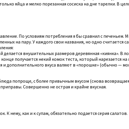
олько яйца и мелко порезанная сосиска на дне тарелки. В цел
авление. По условиям потребления я бы сравнил с печеньем. 
вленных на пару. У каждого свои названия, но одно считается 
вления:
ей делается внушительных размеров деревянная «киянка». В л
 В конце получается некий комок теста, который нарезается на
я и дополнительного вкуса валяют в «порошке» (обычно — мо
юда попроще, с более привычным вкусом (снова возвращаемся
приправы. Совершенно не острая и крайне вкусная.
к. К нему, как и к супам, обязательно подается серия салато