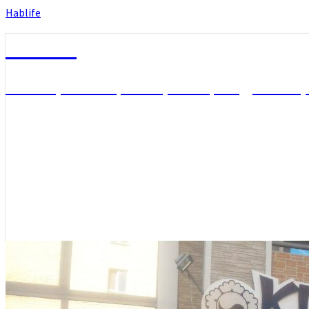
Hablife
Hablife
Блог про себя, Хабаровск, людей вокр