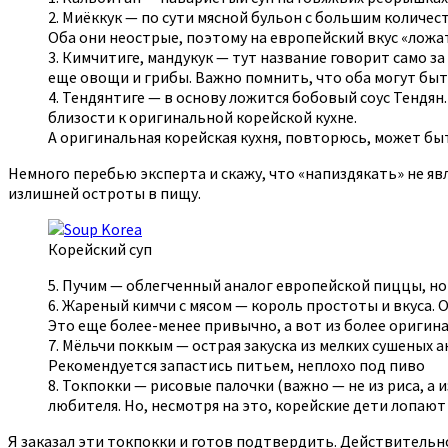
2. Миёккук — по сути мясной бульон с большим количес
Оба они неострые, поэтому на европейский вкус «ложа
3. Кимчитиге, мандукук — тут название говорит само за
еще овощи и грибы. Важно помнить, что оба могут быт
4. Тендянтиге — в основу ложится бобовый соус Тендян.
близости к оригинальной корейской кухне.
А оригинальная корейская кухня, повторюсь, может бы
Немного перебью эксперта и скажу, что «напиздякать» не 
излишней остроты в пищу.
Корейский суп
5. Пучим — облегченный аналог европейской пиццы, но 
6. Жареный кимчи с мясом — король простоты и вкуса. 
Это еще более-менее привычно, а вот из более оригин
7. Мёльчи поккым — острая закуска из мелких сушеных а
Рекомендуется запастись питьем, неплохо под пиво
8. Токпокки — рисовые палочки (важно — не из риса, а и
любителя. Но, несмотря на это, корейские дети лопают
Я заказал эти токпокки и готов подтвердить. Действительно