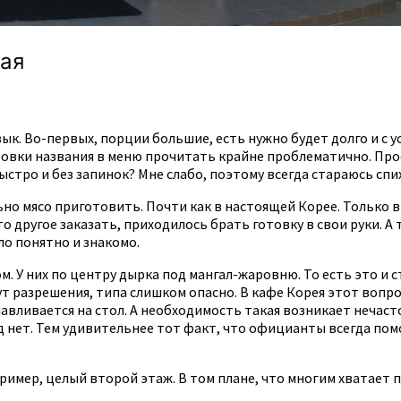
кая
. Во-первых, порции большие, есть нужно будет долго и с ус
товки названия в меню прочитать крайне проблематично. Прос
стро и без запинок? Мне слабо, поэтому всегда стараюсь сп
о мясо приготовить. Почти как в настоящей Корее. Только в
о другое заказать, приходилось брать готовку в свои руки. А 
ыло понятно и знакомо.
У них по центру дырка под мангал-жаровню. То есть это и ст
ут разрешения, типа слишком опасно. В кафе Корея этот воп
авливается на стол. А необходимость такая возникает нечасто
юд нет. Тем удивительнее тот факт, что официанты всегда по
ример, целый второй этаж. В том плане, что многим хватает п