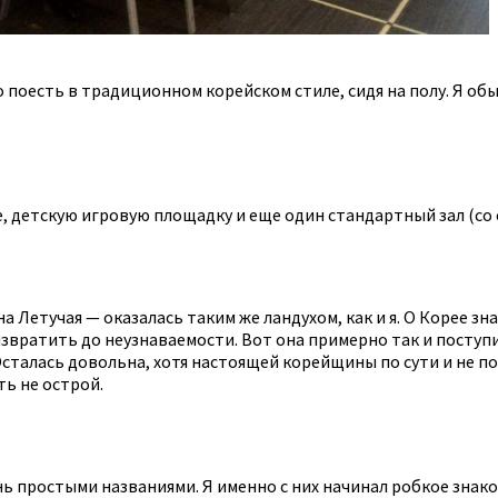
 поесть в традиционном корейском стиле, сидя на полу. Я обыч
е, детскую игровую площадку и еще один стандартный зал (со 
 Летучая — оказалась таким же ландухом, как и я. О Корее зна
звратить до неузнаваемости. Вот она примерно так и поступил
Осталась довольна, хотя настоящей корейщины по сути и не по
ть не острой.
ень простыми названиями. Я именно с них начинал робкое знак