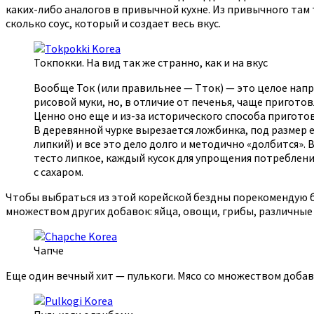
каких-либо аналогов в привычной кухне. Из привычного там т
сколько соус, который и создает весь вкус.
Токпокки. На вид так же странно, как и на вкус
Вообще Ток (или правильнее — Тток) — это целое напр
рисовой муки, но, в отличие от печенья, чаще пригото
Ценно оно еще и из-за исторического способа пригото
В деревянной чурке вырезается ложбинка, под размер 
липкий) и все это дело долго и методично «долбится».
тесто липкое, каждый кусок для упрощения потреблени
с сахаром.
Чтобы выбраться из этой корейской бездны порекомендую бл
множеством других добавок: яйца, овощи, грибы, различные 
Чапче
Еще один вечный хит — пулькоги. Мясо со множеством добаво