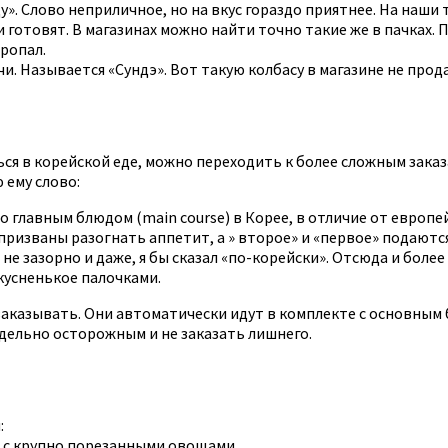
ду». Слово неприличное, но на вкус гораздо приятнее. На на
ми готовят. В магазинах можно найти точно такие же в пачках
пропал.
и. Называется «Сундэ». Вот такую колбасу в магазине не прод
ся в корейской еде, можно переходить к более сложным заказа
 ему слово:
главным блюдом (main course) в Корее, в отличие от европейск
ризваны разогнать аппетит, а » второе» и «первое» подают
 не зазорно и даже, я бы сказал «по-корейски». Отсюда и бол
кусненькое палочками.
о заказывать. Они автоматически идут в комплекте с основны
дельно осторожным и не заказать лишнего.
:
х с крупно порезанными овощами.