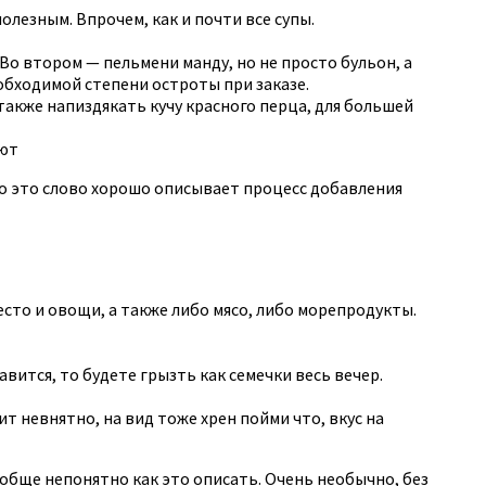
олезным. Впрочем, как и почти все супы.
. Во втором — пельмени манду, но не просто бульон, а
обходимой степени остроты при заказе.
 также напиздякать кучу красного перца, для большей
ают
о это слово хорошо описывает процесс добавления
есто и овощи, а также либо мясо, либо морепродукты.
авится, то будете грызть как семечки весь вечер.
чит невнятно, на вид тоже хрен пойми что, вкус на
ообще непонятно как это описать. Очень необычно, без