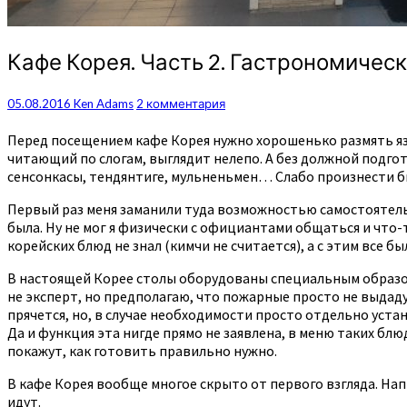
Кафе
Кафе Корея. Часть 2. Гастрономичес
Корея.
Часть
Комментарии
05.08.2016
Ken Adams
2 комментария
2.
Гастрономическая
Перед посещением кафе Корея нужно хорошенько размять язык
читающий по слогам, выглядит нелепо. А без должной подго
сенсонкасы, тендянтиге, мульненьмен… Слабо произнести бы
Первый раз меня заманили туда возможностью самостоятельн
была. Ну не мог я физически с официантами общаться и что-т
корейских блюд не знал (кимчи не считается), а с этим все б
В настоящей Корее столы оборудованы специальным образом. 
не эксперт, но предполагаю, что пожарные просто не выдад
прячется, но, в случае необходимости просто отдельно устан
Да и функция эта нигде прямо не заявлена, в меню таких бл
покажут, как готовить правильно нужно.
В кафе Корея вообще многое скрыто от первого взгляда. Нап
идут.