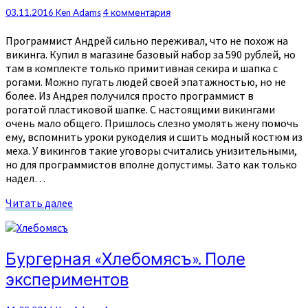
Party.
Комментарии
03.11.2016
Ken Adams
4 комментария
Программист Андрей сильно переживал, что не похож на
викинга. Купил в магазине базовый набор за 590 рублей, но
там в комплекте только примитивная секира и шапка с
рогами. Можно пугать людей своей эпатажностью, но не
более. Из Андрея получился просто программист в
рогатой пластиковой шапке. С настоящими викингами
очень мало общего. Пришлось слезно умолять жену помочь
ему, вспомнить уроки рукоделия и сшить модный костюм из
меха. У викингов такие уговоры считались унизительными,
но для программистов вполне допустимы. Зато как только
надел…
Читать
Читать далее
далее
Бургерная
Бургерная «Хлебомясъ». Поле
«Хлебомясъ».
экспериментов
Поле
экспериментов