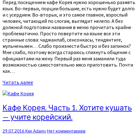
Перед посещением кафе Корея нужно хорошенько размять
язык. Во-первых, порции большие, есть нужно будет долго
и с усердием. Во-вторых, и это самое главное, взрослый
человек, читающий по слогам, выглядит нелепо. А без
должной подготовки названия в меню прочитать крайне
проблематично. Просто повертите на языке все эти
странные слова: чаджанпаб, сенсонкасы, тендянтиге,
мульненьмен… Слабо произнести быстро и без запинок?
Мне слабо, поэтому всегда стараюсь спихнуть общение с
официантами на жену. Первый раз меня заманили туда
возможностью самостоятельно мясо приготовить. Почти
как…
Читать
Читать далее
далее
Кафе
Кафе Корея. Часть 1. Хотите кушать
Корея.
— учите корейский.
Часть
1.
Хотите
Комментарии
29.07.2016
Ken Adams
Нет комментариев
кушать