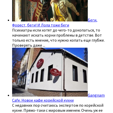
Беги,
Форест, беги! И Лола тоже беги
Психиатры если хотят до чего-то докопаться, то
начинают искать корни проблемы в детстве. Вот
только есть мнение, что нужно копать еще глубже.
Проверять даже
...
Gangnam
Cafe. Новое кафе корейской кухни
С недавних пор считаюсь экспертом по корейской
кухне. Прямо-таки с мировым именем. Очень уж ее