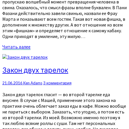
пропускаю волшебный момент превращения человека в
свина. Оказалось, что смысл фразы вполне буквален. В Пани
Фазани действительно завели свинью, назвали ее Фрау
Марта и показывают всем гостям. Такая вот новая фишка, в
дополнение к множеству других. А вот отношение ко всем
этим «фишкам» и определяет отношение к самому кабаку.
Одни приходят в умиление, эту милую…
Читать
Читать далее
далее
Закон
Закон двух тарелок
двух
тарелок
Комментарии
21.06.2016
Ken Adams
3 комментария
Закон двух тарелок гласит — во второй тарелке еда
вкуснее. В случае с Машей, применение этого закона на
практике очень облегчает заказ еды в кафе. Можно вообще
не париться с выбором. Заказать, что угодно, а потом есть
из второй тарелки. Из моей. Возможно именно поэтому я
так люблю всякие роллы с суши. Там нет персональных
тарелок, все общее и делить очень удобно. Но вкусовое