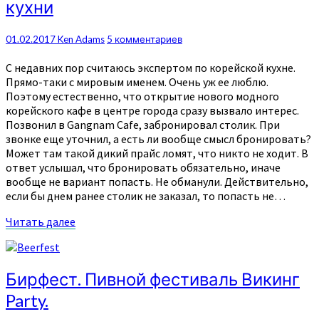
кухни
Новое
кафе
корейской
Комментарии
01.02.2017
Ken Adams
5 комментариев
кухни
С недавних пор считаюсь экспертом по корейской кухне.
Прямо-таки с мировым именем. Очень уж ее люблю.
Поэтому естественно, что открытие нового модного
корейского кафе в центре города сразу вызвало интерес.
Позвонил в Gangnam Cafe, забронировал столик. При
звонке еще уточнил, а есть ли вообще смысл бронировать?
Может там такой дикий прайс ломят, что никто не ходит. В
ответ услышал, что бронировать обязательно, иначе
вообще не вариант попасть. Не обманули. Действительно,
если бы днем ранее столик не заказал, то попасть не…
Читать
Читать далее
далее
Бирфест.
Бирфест. Пивной фестиваль Викинг
Пивной
Party.
фестиваль
Викинг