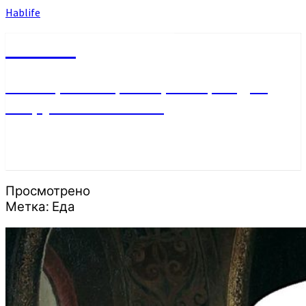
Hablife
Hablife
Блог про себя, Хабаровск, людей
вокруг и не только…
Просмотрено
Метка:
Еда