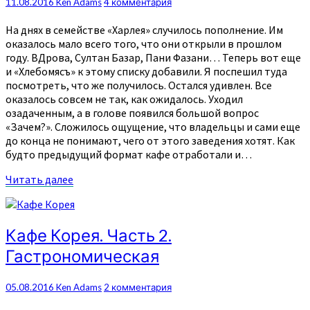
Комментарии
11.08.2016
Ken Adams
4 комментария
На днях в семействе «Харлея» случилось пополнение. Им
оказалось мало всего того, что они открыли в прошлом
году. ВДрова, Султан Базар, Пани Фазани… Теперь вот еще
и «Хлебомясъ» к этому списку добавили. Я поспешил туда
посмотреть, что же получилось. Остался удивлен. Все
оказалось совсем не так, как ожидалось. Уходил
озадаченным, а в голове появился большой вопрос
«Зачем?». Сложилось ощущение, что владельцы и сами еще
до конца не понимают, чего от этого заведения хотят. Как
будто предыдущий формат кафе отработали и…
Читать
Читать далее
далее
Кафе
Кафе Корея. Часть 2.
Корея.
Гастрономическая
Часть
2.
Гастрономическая
Комментарии
05.08.2016
Ken Adams
2 комментария