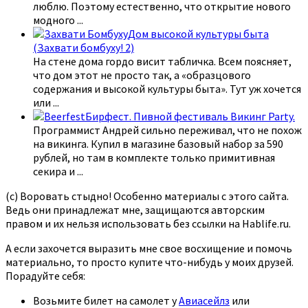
люблю. Поэтому естественно, что открытие нового
модного
...
Дом высокой культуры быта
(Захвати бомбуху! 2)
На стене дома гордо висит табличка. Всем поясняет,
что дом этот не просто так, а «образцового
содержания и высокой культуры быта». Тут уж хочется
или
...
Бирфест. Пивной фестиваль Викинг Party.
Программист Андрей сильно переживал, что не похож
на викинга. Купил в магазине базовый набор за 590
рублей, но там в комплекте только примитивная
секира и
...
(с) Воровать стыдно! Особенно материалы с этого сайта.
Ведь они принадлежат мне, защищаются авторским
правом и их нельзя использовать без ссылки на Hablife.ru.
А если захочется выразить мне свое восхищение и помочь
материально, то просто купите что-нибудь у моих друзей.
Порадуйте себя:
Возьмите билет на самолет у
Авиасейлз
или