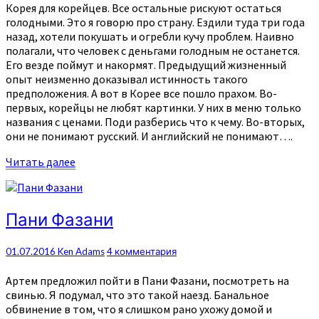
—
Корея для корейцев. Все остальные рискуют остаться
учите
голодными. Это я говорю про страну. Ездили туда три года
корейский.
назад, хотели покушать и огребли кучу проблем. Наивно
полагали, что человек с деньгами голодным не останется.
Его везде поймут и накормят. Предыдущий жизненный
опыт неизменно доказывал истинность такого
предположения. А вот в Корее все пошло прахом. Во-
первых, корейцы не любят картинки. У них в меню только
названия с ценами. Поди разберись что к чему. Во-вторых,
они не понимают русский. И английский не понимают….
Читать
Читать далее
далее
Пани
Пани Фазани
Фазани
Комментарии
01.07.2016
Ken Adams
4 комментария
Артем предложил пойти в Пани Фазани, посмотреть на
свинью. Я подумал, что это такой наезд. Банальное
обвинение в том, что я слишком рано ухожу домой и