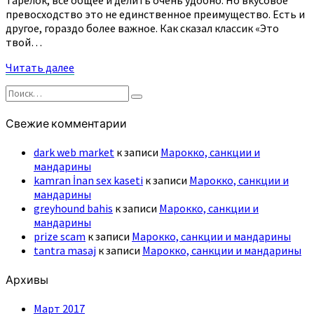
превосходство это не единственное преимущество. Есть и
другое, гораздо более важное. Как сказал классик «Это
твой…
Читать
Читать далее
далее
Найти:
Поиск
Свежие комментарии
dark web market
к записи
Марокко, санкции и
мандарины
kamran İnan sex kaseti
к записи
Марокко, санкции и
мандарины
greyhound bahis
к записи
Марокко, санкции и
мандарины
prize scam
к записи
Марокко, санкции и мандарины
tantra masaj
к записи
Марокко, санкции и мандарины
Архивы
Март 2017