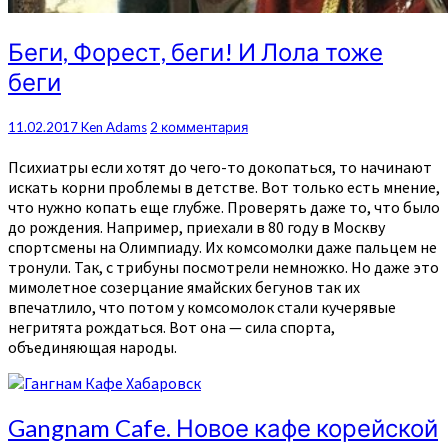
Беги,
Беги, Форест, беги! И Лола тоже
Форест,
беги
беги!
И
Лола
Комментарии
11.02.2017
Ken Adams
2 комментария
тоже
беги
Психиатры если хотят до чего-то докопаться, то начинают
искать корни проблемы в детстве. Вот только есть мнение,
что нужно копать еще глубже. Проверять даже то, что было
до рождения. Например, приехали в 80 году в Москву
спортсмены на Олимпиаду. Их комсомолки даже пальцем не
тронули. Так, с трибуны посмотрели немножко. Но даже это
мимолетное созерцание ямайских бегунов так их
впечатлило, что потом у комсомолок стали кучерявые
негритята рождаться. Вот она — сила спорта,
объединяющая народы.
Gangnam
Gangnam Cafe. Новое кафе корейской
Cafe.