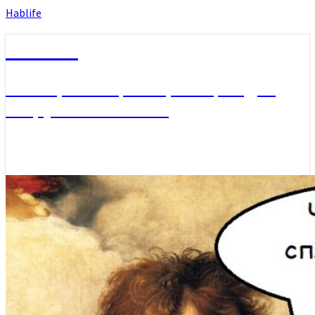
Hablife
Hablife
Блог про себя, Хабаровск, людей
вокруг и не только…