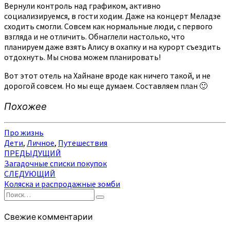
Вернули контроль над графиком, активно
социализируемся, в гости ходим. Даже на концерт Меладзе
сходить смогли. Совсем как нормальные люди, с первого
взгляда и не отличить. Обнаглели настолько, что
планируем даже взять Алису в охапку и на курорт съездить
отдохнуть. Мы снова можем планировать!
Вот этот отель на Хайнане вроде как ничего такой, и не
дорогой совсем. Но мы еще думаем. Составляем план 🙂
Похожее
Про жизнь
Дети
,
Личное
,
Путешествия
Навигация
ПРЕДЫДУЩИЙ
Загадочные списки покупок
по
СЛЕДУЮЩИЙ
записям
Коляска и распродажные зомби
Найти:
Поиск
Свежие комментарии