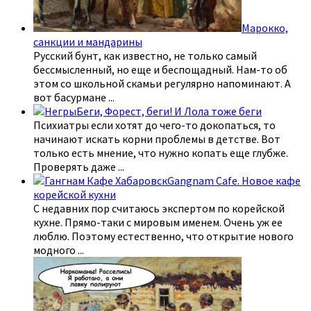
Марокко,
санкции и мандарины
Русский бунт, как известно, не только самый
бессмысленный, но еще и беспощадный. Нам-то об
этом со школьной скамьи регулярно напоминают. А
вот басурмане
...
Беги, Форест, беги! И Лола тоже беги
Психиатры если хотят до чего-то докопаться, то
начинают искать корни проблемы в детстве. Вот
только есть мнение, что нужно копать еще глубже.
Проверять даже
...
Gangnam Cafe. Новое кафе
корейской кухни
С недавних пор считаюсь экспертом по корейской
кухне. Прямо-таки с мировым именем. Очень уж ее
люблю. Поэтому естественно, что открытие нового
модного
...