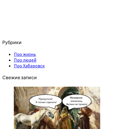
Рубрики
Про жизнь
Про людей
Про Хабаровск
Свежие записи