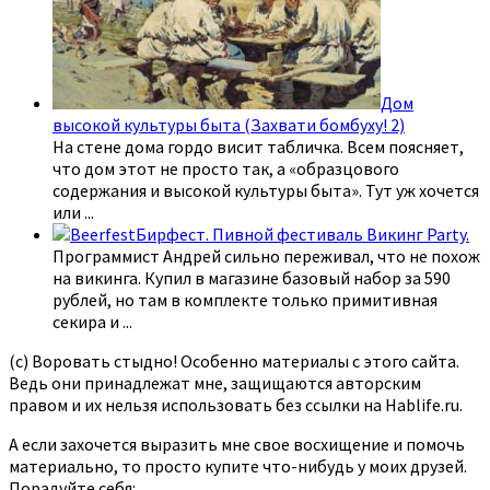
Дом
высокой культуры быта (Захвати бомбуху! 2)
На стене дома гордо висит табличка. Всем поясняет,
что дом этот не просто так, а «образцового
содержания и высокой культуры быта». Тут уж хочется
или
...
Бирфест. Пивной фестиваль Викинг Party.
Программист Андрей сильно переживал, что не похож
на викинга. Купил в магазине базовый набор за 590
рублей, но там в комплекте только примитивная
секира и
...
(с) Воровать стыдно! Особенно материалы с этого сайта.
Ведь они принадлежат мне, защищаются авторским
правом и их нельзя использовать без ссылки на Hablife.ru.
А если захочется выразить мне свое восхищение и помочь
материально, то просто купите что-нибудь у моих друзей.
Порадуйте себя: