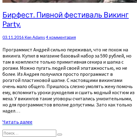
Бирфест.
Бирфест. Пивной фестиваль Викинг
Пивной
Party.
фестиваль
Викинг
Party.
Комментарии
03.11.2016
Ken Adams
4 комментария
Программист Андрей сильно переживал, что не похож на
викинга. Купил в магазине базовый набор за 590 рублей, но
там в комплекте только примитивная секира и шапка с
рогами. Можно пугать людей своей эпатажностью, но не
более. Из Андрея получился просто программист в
рогатой пластиковой шапке. С настоящими викингами
очень мало общего. Пришлось слезно умолять жену помочь
ему, вспомнить уроки рукоделия и сшить модный костюм из
меха. У викингов такие уговоры считались унизительными,
но для программистов вполне допустимы. Зато как только
надел…
Читать
Читать далее
далее
Найти:
Поиск