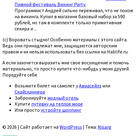
Пивной фестиваль Викинг Party.
Программист Андрей сильно переживал, что не похож
на викинга. Купил в магазине базовый набор за 590
рублей, но там в комплекте только примитивная
секира и
...
(с) Воровать стыдно! Особенно материалы с этого сайта.
Ведь они принадлежат мне, защищаются авторским
правом и их нельзя использовать без ссылки на Hablife.ru.
А если захочется выразить мне свое восхищение и помочь
материально, то просто купите что-нибудь у моих друзей.
Порадуйте себя:
Возьмите билет на самолет у
Авиасейлз
или
Скайсканнера
Забронируйте
модный отель
Купите
путевку на теплое море
Или просто
устройте шоппинг
© 2026
|
Сайт работает на
WordPress
|
Тема:
Nisarg