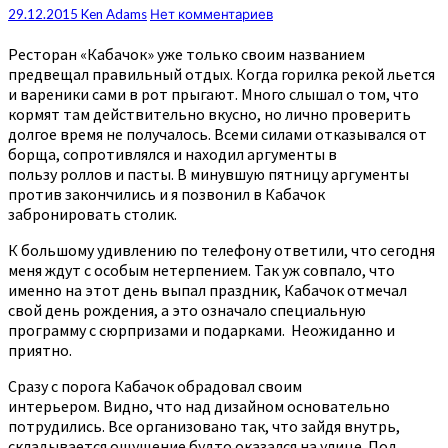
Комментарии
29.12.2015
Ken Adams
Нет комментариев
Ресторан «Кабачок» уже только своим названием
предвещал правильный отдых. Когда горилка рекой льется
и вареники сами в рот прыгают. Много слышал о том, что
кормят там действительно вкусно, но лично проверить
долгое время не получалось. Всеми силами отказывался от
борща, сопротивлялся и находил аргументы в
пользу роллов и пасты. В минувшую пятницу аргументы
против закончились и я позвонил в Кабачок
забронировать столик.
К большому удивлению по телефону ответили, что сегодня
меня ждут с особым нетерпением. Так уж совпало, что
именно на этот день выпал праздник, Кабачок отмечал
свой день рождения, а это означало специальную
программу с сюрпризами и подарками. Неожиданно и
приятно.
Сразу с порога Кабачок обрадовал своим
интерьером. Видно, что над дизайном основательно
потрудились. Все организовано так, что зайдя внутрь,
складывается ощущение будто оказался на улице. Под