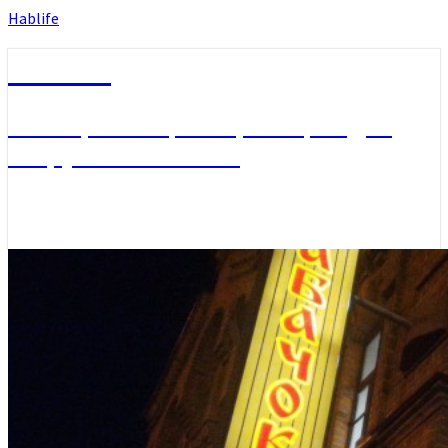
Hablife
Hablife
Блог про себя, Хабаровск, людей
вокруг и не только…