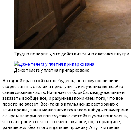
Трудно поверить, что действительно оказался внутри
Даже телега у плетня припаркована
Но одной красотой сыт не будешь, поэтому поспешили
скорее занять столик и приступить к изучению меню. Это
самая сложная часть. Начинается борьба, между желанием
заказать вообще все, и разумным понимаем того, что все
просто не влезет. Все-таки в итальянских ресторанах с
этим проще, там в меню значится какое-нибудь «паччерини
с сыром пекорино» или «мусака с фетой» и умом понимаешь,
что наверное это что-то очень вкусное, но, в принципе,
раньше жил без этого и дальше проживу. А тут читаешь