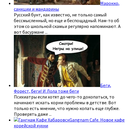
Марокко,
санкции и мандарины
Русский бунт, как известно, не только самый
бессмысленный, но еще и беспощадный. Нам-то об
этом со школьной скамьи регулярно напоминают. А
вот басурмане
...
Беги,
Форест, беги! И Лола тоже беги
Психиатры если хотят до чего-то докопаться, то
начинают искать корни проблемы в детстве. Вот
только есть мнение, что нужно копать еще глубже.
Проверять даже
...
Gangnam Cafe. Новое кафе
корейской кухни