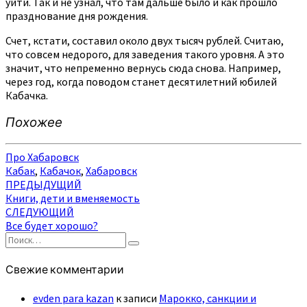
уйти. Так и не узнал, что там дальше было и как прошло
празднование дня рождения.
Счет, кстати, составил около двух тысяч рублей. Считаю,
что совсем недорого, для заведения такого уровня. А это
значит, что непременно вернусь сюда снова. Например,
через год, когда поводом станет десятилетний юбилей
Кабачка.
Похожее
Про Хабаровск
Кабак
,
Кабачок
,
Хабаровск
Навигация
ПРЕДЫДУЩИЙ
Книги, дети и вменяемость
по
СЛЕДУЮЩИЙ
записям
Все будет хорошо?
Найти:
Поиск
Свежие комментарии
evden para kazan
к записи
Марокко, санкции и