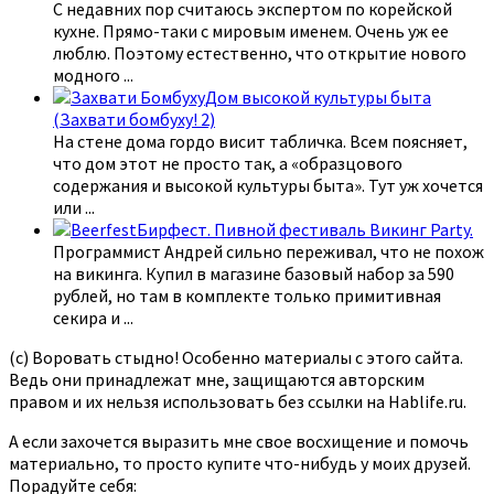
С недавних пор считаюсь экспертом по корейской
кухне. Прямо-таки с мировым именем. Очень уж ее
люблю. Поэтому естественно, что открытие нового
модного
...
Дом высокой культуры быта
(Захвати бомбуху! 2)
На стене дома гордо висит табличка. Всем поясняет,
что дом этот не просто так, а «образцового
содержания и высокой культуры быта». Тут уж хочется
или
...
Бирфест. Пивной фестиваль Викинг Party.
Программист Андрей сильно переживал, что не похож
на викинга. Купил в магазине базовый набор за 590
рублей, но там в комплекте только примитивная
секира и
...
(с) Воровать стыдно! Особенно материалы с этого сайта.
Ведь они принадлежат мне, защищаются авторским
правом и их нельзя использовать без ссылки на Hablife.ru.
А если захочется выразить мне свое восхищение и помочь
материально, то просто купите что-нибудь у моих друзей.
Порадуйте себя: